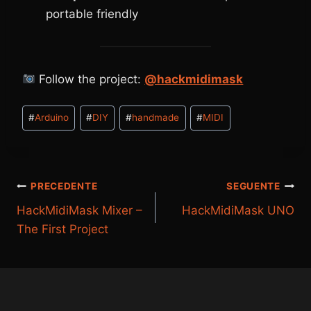
portable friendly
Follow the project:
@hackmidimask
Tag
#
Arduino
#
DIY
#
handmade
#
MIDI
articolo:
Navigazione
PRECEDENTE
SEGUENTE
HackMidiMask Mixer –
HackMidiMask UNO
articoli
The First Project