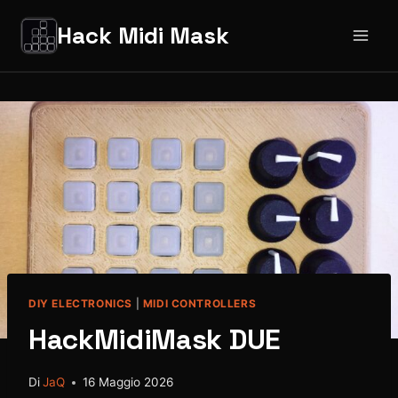
Salta
Hack Midi Mask
al
contenuto
DIY ELECTRONICS
|
MIDI CONTROLLERS
HackMidiMask DUE
Di
JaQ
16 Maggio 2026